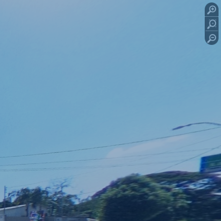
nto -
1º pavimento -
1º pavimento -
2º pavimento -
 1
espaço 2
espaço 3
espaço amplo e wc