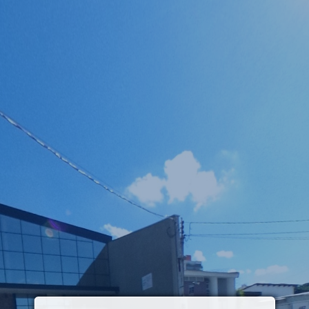
nto 1º - ac wc
wc social 1 - 1º
wc social 2 - 1º
1º pavime
 elevador
pavimento
pavimento
espaço