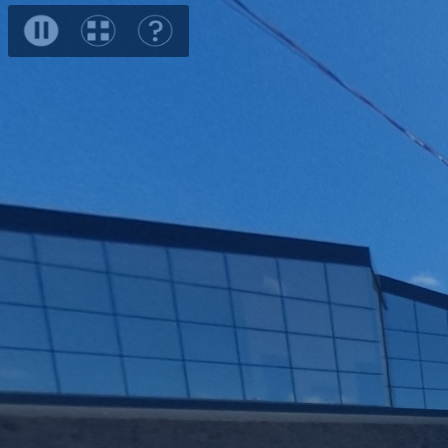
speed
escadas ac 1º
pavime
fachada
entrada - recepção
pavimento
-
Close